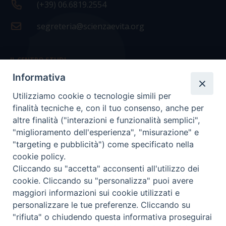
(+39) 06.6819.2554
segreteria@scienzaevita.org
IL CENTRO STUDI
Informativa
La nostra storia
Utilizziamo cookie o tecnologie simili per
Statuto
finalità tecniche e, con il tuo consenso, anche per
Presidenza e ufficio presidenza
altre finalità ("interazioni e funzionalità semplici",
"miglioramento dell'esperienza", "misurazione" e
Consiglio scientifico
"targeting e pubblicità") come specificato nella
cookie policy.
Coordinamento nazionale
Cliccando su "accetta" acconsenti all'utilizzo dei
cookie. Cliccando su "personalizza" puoi avere
maggiori informazioni sui cookie utilizzati e
personalizzare le tue preferenze. Cliccando su
"rifiuta" o chiudendo questa informativa proseguirai
COPYRIGHT Scienza & Vita - C.F
96600690588
- Tutti i