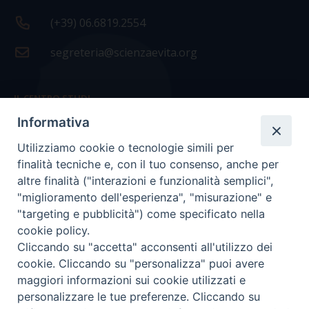
(+39) 06.6819.2554
segreteria@scienzaevita.org
IL CENTRO STUDI
Informativa
La nostra storia
Utilizziamo cookie o tecnologie simili per
Statuto
finalità tecniche e, con il tuo consenso, anche per
Presidenza e ufficio presidenza
altre finalità ("interazioni e funzionalità semplici",
"miglioramento dell'esperienza", "misurazione" e
Consiglio scientifico
"targeting e pubblicità") come specificato nella
cookie policy.
Coordinamento nazionale
Cliccando su "accetta" acconsenti all'utilizzo dei
cookie. Cliccando su "personalizza" puoi avere
maggiori informazioni sui cookie utilizzati e
personalizzare le tue preferenze. Cliccando su