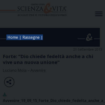
Skip
to
content
|
|
Home
Rassegne
21 Settembre 2015
Forte: “Dio chiede fedeltà anche a chi
vive una nuova unione”
Luciano Moia – Avvenire
Avvenire_19_09_15_Forte_Dio_chiede_fedelta_anche_a