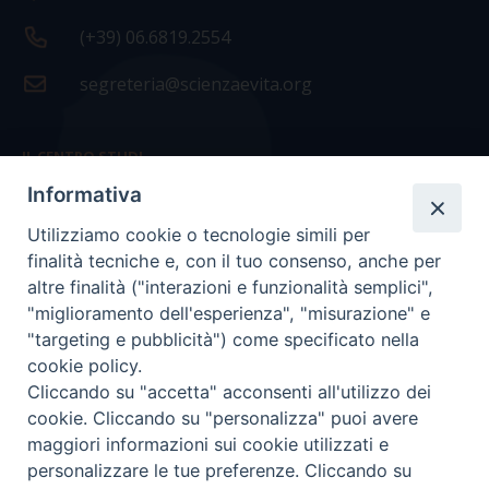
(+39) 06.6819.2554
segreteria@scienzaevita.org
IL CENTRO STUDI
Informativa
La nostra storia
Utilizziamo cookie o tecnologie simili per
Statuto
finalità tecniche e, con il tuo consenso, anche per
Presidenza e ufficio presidenza
altre finalità ("interazioni e funzionalità semplici",
"miglioramento dell'esperienza", "misurazione" e
Consiglio scientifico
"targeting e pubblicità") come specificato nella
cookie policy.
Coordinamento nazionale
Cliccando su "accetta" acconsenti all'utilizzo dei
cookie. Cliccando su "personalizza" puoi avere
maggiori informazioni sui cookie utilizzati e
personalizzare le tue preferenze. Cliccando su