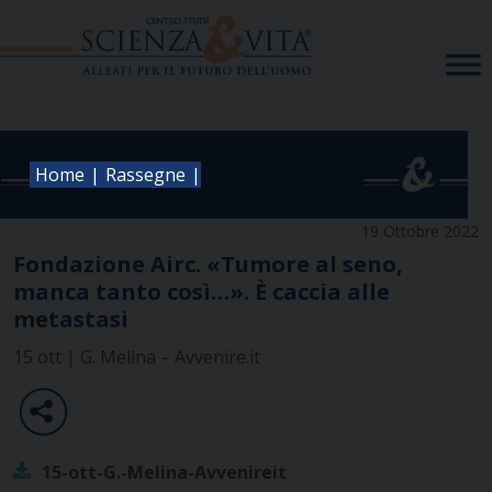
Skip
to
content
|
|
Home
Rassegne
19 Ottobre 2022
Fondazione Airc. «Tumore al seno,
manca tanto così…». È caccia alle
metastasi
15 ott | G. Melina – Avvenire.it
15-ott-G.-Melina-Avvenireit