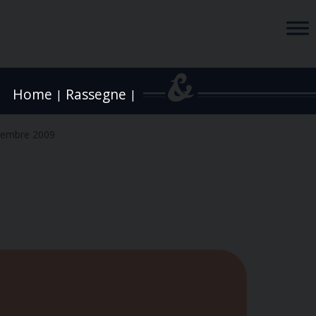
Home
Rassegne
|
|
vembre 2009