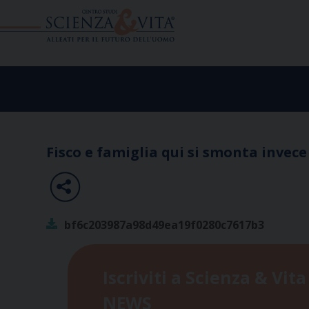
Skip
to
content
Fisco e famiglia qui si smonta invece
bf6c203987a98d49ea19f0280c7617b3
Iscriviti a Scienza & Vita
NEWS