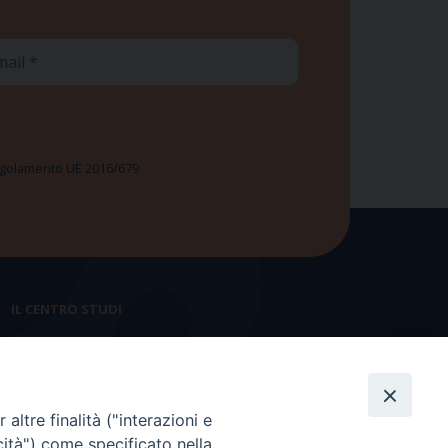
ail
 Regolamento UE 2016/679
IL CENTRO STUDI
La nostra storia
Statuto
altre finalità ("interazioni e
Presidenza e ufficio presidenza
cità") come specificato nella