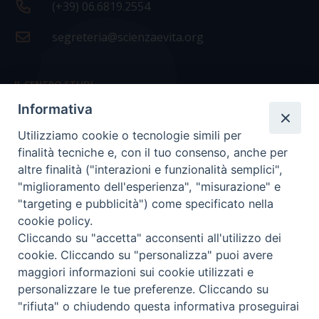
(+39) 06.6819.2554
segreteria@scienzaevita.org
IL CENTRO STUDI
Informativa
La nostra storia
Utilizziamo cookie o tecnologie simili per
Statuto
finalità tecniche e, con il tuo consenso, anche per
Presidenza e ufficio presidenza
altre finalità ("interazioni e funzionalità semplici",
"miglioramento dell'esperienza", "misurazione" e
Consiglio scientifico
"targeting e pubblicità") come specificato nella
cookie policy.
Coordinamento nazionale
Cliccando su "accetta" acconsenti all'utilizzo dei
cookie. Cliccando su "personalizza" puoi avere
maggiori informazioni sui cookie utilizzati e
personalizzare le tue preferenze. Cliccando su
"rifiuta" o chiudendo questa informativa proseguirai
COPYRIGHT Scienza & Vita - C.F
96600690588
- Tutti i