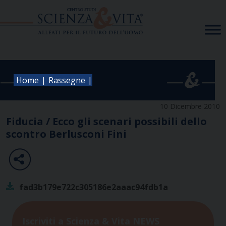
Skip
to
content
|
|
Home
Rassegne
10 Dicembre 2010
Fiducia / Ecco gli scenari possibili dello
scontro Berlusconi Fini
fad3b179e722c305186e2aaac94fdb1a
Iscriviti a Scienza & Vita NEWS