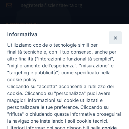
segreteria@scienzaevita.org
IL CENTRO STUDI
Informativa
La nostra storia
Utilizziamo cookie o tecnologie simili per
Statuto
finalità tecniche e, con il tuo consenso, anche per
Presidenza e ufficio presidenza
altre finalità ("interazioni e funzionalità semplici",
"miglioramento dell'esperienza", "misurazione" e
Consiglio scientifico
"targeting e pubblicità") come specificato nella
cookie policy.
Coordinamento nazionale
Cliccando su "accetta" acconsenti all'utilizzo dei
cookie. Cliccando su "personalizza" puoi avere
maggiori informazioni sui cookie utilizzati e
personalizzare le tue preferenze. Cliccando su
"rifiuta" o chiudendo questa informativa proseguirai
COPYRIGHT Scienza & Vita - C.F
96600690588
- Tutti i
la navigazione installando i soli cookie tecnici.
diritti -
Privacy
-
Credits
Ulteriori informazioni sono disponibili nella
cookie
Preferenze Cookie