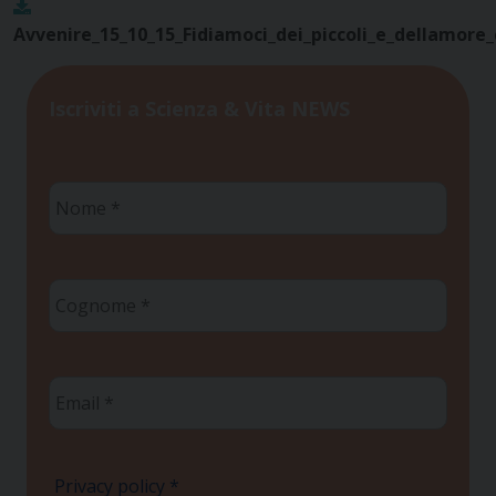
Avvenire_15_10_15_Fidiamoci_dei_piccoli_e_dellamore_c
Iscriviti a Scienza & Vita NEWS
Nome
*
Cognome
*
Email
*
Privacy policy
*