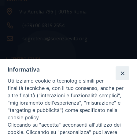
Via Aurelia 796 | 00165 Roma
(+39) 06.6819.2554
segreteria@scienzaevita.org
IL CENTRO STUDI
Informativa
La nostra storia
Utilizziamo cookie o tecnologie simili per
Statuto
finalità tecniche e, con il tuo consenso, anche per
Presidenza e ufficio presidenza
altre finalità ("interazioni e funzionalità semplici",
"miglioramento dell'esperienza", "misurazione" e
Consiglio scientifico
"targeting e pubblicità") come specificato nella
cookie policy.
Coordinamento nazionale
Cliccando su "accetta" acconsenti all'utilizzo dei
cookie. Cliccando su "personalizza" puoi avere