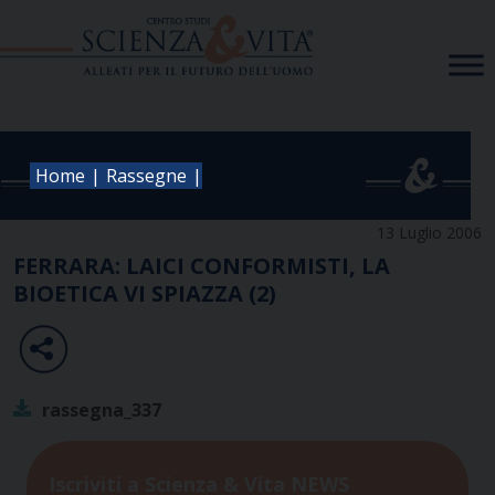
Skip
to
content
|
|
Home
Rassegne
13 Luglio 2006
FERRARA: LAICI CONFORMISTI, LA
BIOETICA VI SPIAZZA (2)
rassegna_337
Iscriviti a Scienza & Vita NEWS