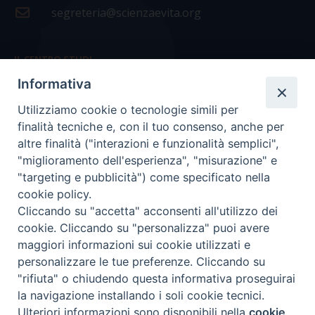
segreteria@scienzaevita.org
IL CENTRO STUDI
Informativa
La nostra storia
Utilizziamo cookie o tecnologie simili per
Statuto
finalità tecniche e, con il tuo consenso, anche per
Presidenza e ufficio presidenza
altre finalità ("interazioni e funzionalità semplici",
"miglioramento dell'esperienza", "misurazione" e
Consiglio scientifico
"targeting e pubblicità") come specificato nella
cookie policy.
Coordinamento nazionale
Cliccando su "accetta" acconsenti all'utilizzo dei
cookie. Cliccando su "personalizza" puoi avere
maggiori informazioni sui cookie utilizzati e
personalizzare le tue preferenze. Cliccando su
"rifiuta" o chiudendo questa informativa proseguirai
COPYRIGHT Scienza & Vita - C.F
96600690588
- Tutti i
la navigazione installando i soli cookie tecnici.
diritti -
Privacy
-
Credits
Ulteriori informazioni sono disponibili nella
cookie
Preferenze Cookie