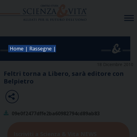
Skip
to
content
|
|
Home
Rassegne
18 Dicembre 2010
Feltri torna a Libero, sarà editore con
Belpietro
09e0f2477dffe2ba60982794cd89ab83
Iscriviti a Scienza & Vita NEWS