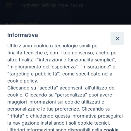
segreteria@scienzaevita.org
IL CENTRO STUDI
Informativa
La nostra storia
Utilizziamo cookie o tecnologie simili per
Statuto
finalità tecniche e, con il tuo consenso, anche per
Presidenza e ufficio presidenza
altre finalità ("interazioni e funzionalità semplici",
"miglioramento dell'esperienza", "misurazione" e
Consiglio scientifico
"targeting e pubblicità") come specificato nella
cookie policy.
Coordinamento nazionale
Cliccando su "accetta" acconsenti all'utilizzo dei
cookie. Cliccando su "personalizza" puoi avere
maggiori informazioni sui cookie utilizzati e
personalizzare le tue preferenze. Cliccando su
"rifiuta" o chiudendo questa informativa proseguirai
COPYRIGHT Scienza & Vita - C.F
96600690588
- Tutti i
la navigazione installando i soli cookie tecnici.
diritti -
Privacy
-
Credits
Ulteriori informazioni sono disponibili nella
cookie
Preferenze Cookie