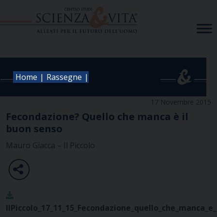
Skip
to
content
|
|
Home
Rassegne
17 Novembre 2015
Fecondazione? Quello che manca è il
buon senso
Mauro Giacca – Il Piccolo
IlPiccolo_17_11_15_Fecondazione_quello_che_manca_e_