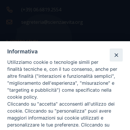
(+39) 06.6819.2554
segreteria@scienzaevita.org
IL CENTRO STUDI
Informativa
La nostra storia
Utilizziamo cookie o tecnologie simili per
Statuto
finalità tecniche e, con il tuo consenso, anche per
Presidenza e ufficio presidenza
altre finalità ("interazioni e funzionalità semplici",
"miglioramento dell'esperienza", "misurazione" e
Consiglio scientifico
"targeting e pubblicità") come specificato nella
cookie policy.
Coordinamento nazionale
Cliccando su "accetta" acconsenti all'utilizzo dei
cookie. Cliccando su "personalizza" puoi avere
maggiori informazioni sui cookie utilizzati e
personalizzare le tue preferenze. Cliccando su