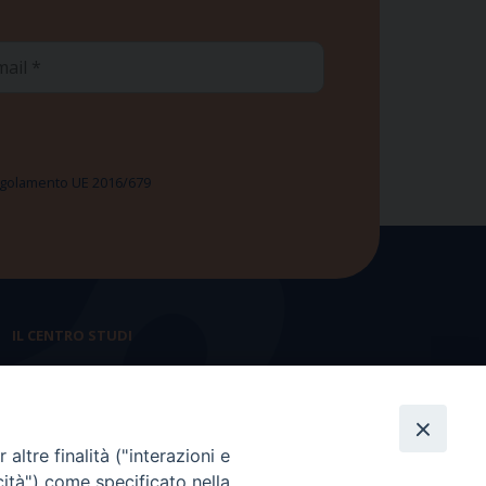
ail
 Regolamento UE 2016/679
IL CENTRO STUDI
La nostra storia
Statuto
altre finalità ("interazioni e
Presidenza e ufficio presidenza
cità") come specificato nella