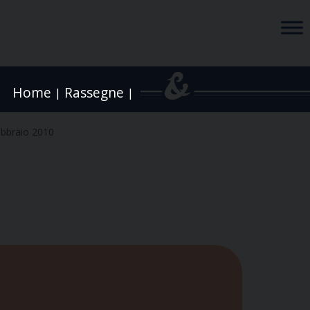
Home
Rassegne
|
|
ebbraio 2010