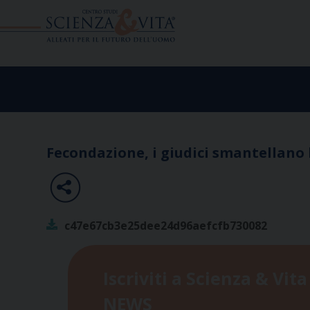
Skip
to
content
Fecondazione, i giudici smantellano 
c47e67cb3e25dee24d96aefcfb730082
Iscriviti a Scienza & Vita
NEWS