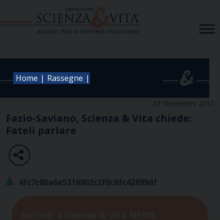
Skip
to
content
|
|
Home
Rassegne
27 Novembre 2010
Fazio-Saviano, Scienza & Vita chiede:
Fateli parlare
4fc7c86a6a5316902c2f0c6fc42899df
Iscriviti a Scienza & Vita NEWS