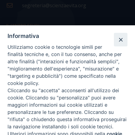
segreteria@scienzaevita.org
IL CENTRO STUDI
Informativa
La nostra storia
Utilizziamo cookie o tecnologie simili per
Statuto
finalità tecniche e, con il tuo consenso, anche per
Presidenza e ufficio presidenza
altre finalità ("interazioni e funzionalità semplici",
"miglioramento dell'esperienza", "misurazione" e
Consiglio scientifico
"targeting e pubblicità") come specificato nella
cookie policy.
Coordinamento nazionale
Cliccando su "accetta" acconsenti all'utilizzo dei
cookie. Cliccando su "personalizza" puoi avere
maggiori informazioni sui cookie utilizzati e
personalizzare le tue preferenze. Cliccando su
"rifiuta" o chiudendo questa informativa proseguirai
COPYRIGHT Scienza & Vita - C.F
96600690588
- Tutti i
la navigazione installando i soli cookie tecnici.
diritti -
Privacy
-
Credits
Ulteriori informazioni sono disponibili nella
cookie
Preferenze Cookie