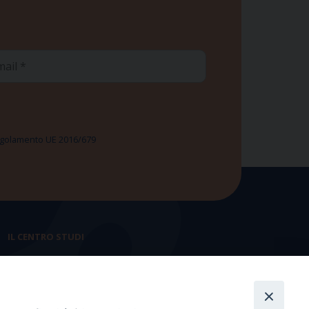
ail
 Regolamento UE 2016/679
IL CENTRO STUDI
La nostra storia
Statuto