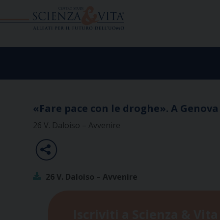
Skip
to
content
«Fare pace con le droghe». A Genova
26 V. Daloiso – Avvenire
26 V. Daloiso – Avvenire
Iscriviti a Scienza & Vita