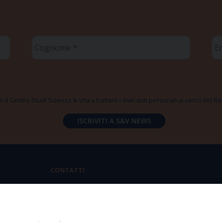
Cognome
Em
*
*
 il Centro Studi Scienza & Vita a trattare i miei dati personali ai sensi del
CONTATTI
Via Aurelia 796 | 00165 Roma
(+39) 06.6819.2554