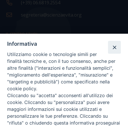
(+39) 06.6819.2554
segreteria@scienzaevita.org
IL CENTRO STUDI
Informativa
La nostra storia
Utilizziamo cookie o tecnologie simili per
Statuto
finalità tecniche e, con il tuo consenso, anche per
Presidenza e ufficio presidenza
altre finalità ("interazioni e funzionalità semplici",
"miglioramento dell'esperienza", "misurazione" e
Consiglio scientifico
"targeting e pubblicità") come specificato nella
cookie policy.
Coordinamento nazionale
Cliccando su "accetta" acconsenti all'utilizzo dei
cookie. Cliccando su "personalizza" puoi avere
maggiori informazioni sui cookie utilizzati e
personalizzare le tue preferenze. Cliccando su
"rifiuta" o chiudendo questa informativa proseguirai
COPYRIGHT Scienza & Vita - C.F
96600690588
- Tutti i