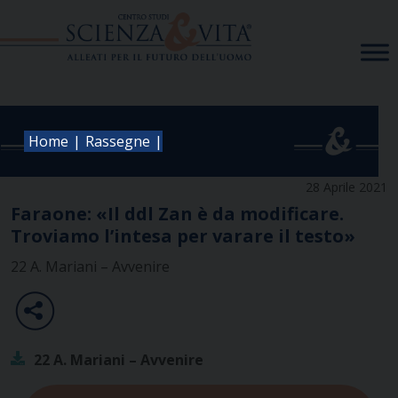
Skip
to
content
|
|
Home
Rassegne
28 Aprile 2021
Faraone: «Il ddl Zan è da modificare.
Troviamo l’intesa per varare il testo»
22 A. Mariani – Avvenire
22 A. Mariani – Avvenire