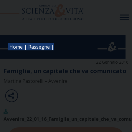
Skip
to
content
|
|
Home
Rassegne
22 Gennaio 2016
Famiglia, un capitale che va comunicato
Martina Pastorelli – Avvenire
Avvenire_22_01_16_Famiglia_un_capitale_che_va_comu