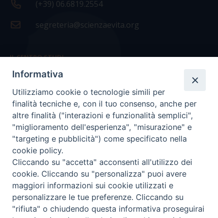
(+39) 06.6819.2554
segreteria@scienzaevita.org
IL CENTRO STUDI
Informativa
La nostra storia
Utilizziamo cookie o tecnologie simili per
Statuto
finalità tecniche e, con il tuo consenso, anche per
Presidenza e ufficio presidenza
altre finalità ("interazioni e funzionalità semplici",
"miglioramento dell'esperienza", "misurazione" e
Consiglio scientifico
"targeting e pubblicità") come specificato nella
cookie policy.
Coordinamento nazionale
Cliccando su "accetta" acconsenti all'utilizzo dei
cookie. Cliccando su "personalizza" puoi avere
maggiori informazioni sui cookie utilizzati e
personalizzare le tue preferenze. Cliccando su
"rifiuta" o chiudendo questa informativa proseguirai
COPYRIGHT Scienza & Vita - C.F
96600690588
- Tutti i