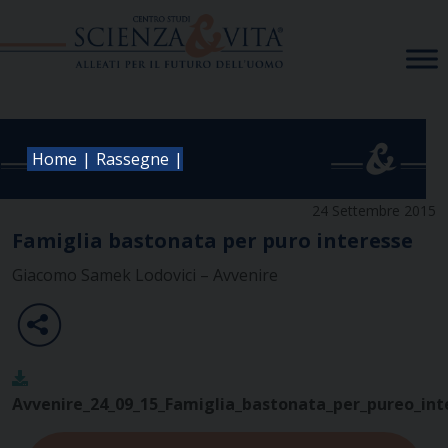
Skip
to
content
|
|
Home
Rassegne
24 Settembre 2015
Famiglia bastonata per puro interesse
Giacomo Samek Lodovici – Avvenire
Avvenire_24_09_15_Famiglia_bastonata_per_pureo_int