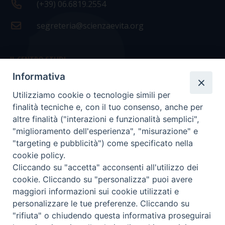
(+39) 06.6819.2554
segreteria@scienzaevita.org
IL CENTRO STUDI
Informativa
La nostra storia
Utilizziamo cookie o tecnologie simili per
Statuto
finalità tecniche e, con il tuo consenso, anche per
Presidenza e ufficio presidenza
altre finalità ("interazioni e funzionalità semplici",
"miglioramento dell'esperienza", "misurazione" e
Consiglio scientifico
"targeting e pubblicità") come specificato nella
cookie policy.
Coordinamento nazionale
Cliccando su "accetta" acconsenti all'utilizzo dei
cookie. Cliccando su "personalizza" puoi avere
maggiori informazioni sui cookie utilizzati e
personalizzare le tue preferenze. Cliccando su
"rifiuta" o chiudendo questa informativa proseguirai
COPYRIGHT Scienza & Vita - C.F
96600690588
- Tutti i