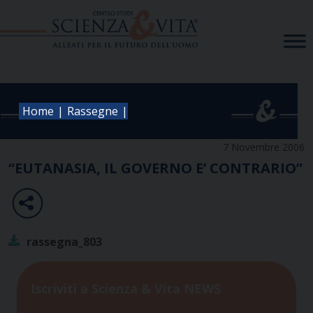
Skip
to
content
|
|
Home
Rassegne
7 Novembre 2006
“EUTANASIA, IL GOVERNO E’ CONTRARIO”
rassegna_803
Iscriviti a Scienza & Vita NEWS