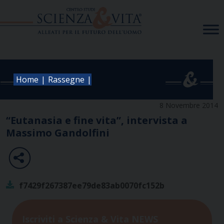
Skip
to
content
|
|
Home
Rassegne
8 Novembre 2014
“Eutanasia e fine vita”, intervista a
Massimo Gandolfini
f7429f267387ee79de83ab0070fc152b
Iscriviti a Scienza & Vita NEWS