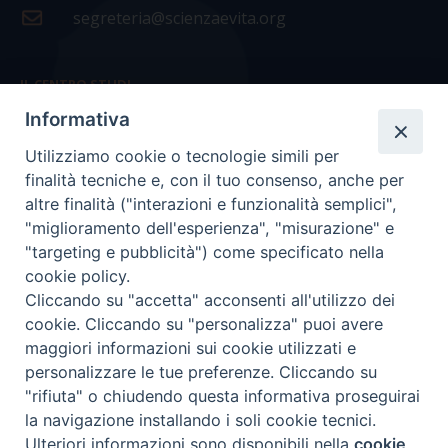
segreteria@scienzaevita.org
IL CENTRO STUDI
Informativa
La nostra storia
Utilizziamo cookie o tecnologie simili per
Statuto
finalità tecniche e, con il tuo consenso, anche per
Presidenza e ufficio presidenza
altre finalità ("interazioni e funzionalità semplici",
"miglioramento dell'esperienza", "misurazione" e
Consiglio scientifico
"targeting e pubblicità") come specificato nella
cookie policy.
Coordinamento nazionale
Cliccando su "accetta" acconsenti all'utilizzo dei
cookie. Cliccando su "personalizza" puoi avere
maggiori informazioni sui cookie utilizzati e
personalizzare le tue preferenze. Cliccando su
"rifiuta" o chiudendo questa informativa proseguirai
COPYRIGHT Scienza & Vita - C.F
96600690588
- Tutti i
la navigazione installando i soli cookie tecnici.
diritti -
Privacy
-
Credits
Ulteriori informazioni sono disponibili nella
cookie
Preferenze Cookie