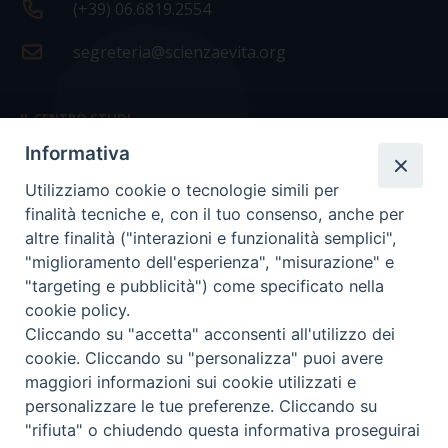
(+39) 06.6819.2554
segreteria@scienzaevita.org
IL CENTRO STUDI
Informativa
La nostra storia
Utilizziamo cookie o tecnologie simili per
Statuto
finalità tecniche e, con il tuo consenso, anche per
Presidenza e ufficio presidenza
altre finalità ("interazioni e funzionalità semplici",
"miglioramento dell'esperienza", "misurazione" e
Consiglio scientifico
"targeting e pubblicità") come specificato nella
cookie policy.
Coordinamento nazionale
Cliccando su "accetta" acconsenti all'utilizzo dei
cookie. Cliccando su "personalizza" puoi avere
maggiori informazioni sui cookie utilizzati e
personalizzare le tue preferenze. Cliccando su
"rifiuta" o chiudendo questa informativa proseguirai
COPYRIGHT Scienza & Vita - C.F
96600690588
- Tutti i