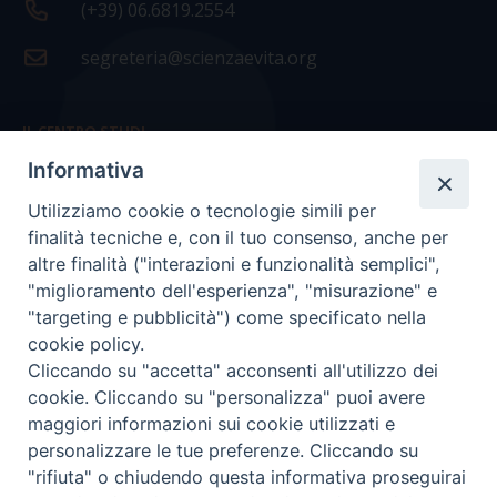
(+39) 06.6819.2554
segreteria@scienzaevita.org
IL CENTRO STUDI
Informativa
La nostra storia
Utilizziamo cookie o tecnologie simili per
Statuto
finalità tecniche e, con il tuo consenso, anche per
Presidenza e ufficio presidenza
altre finalità ("interazioni e funzionalità semplici",
"miglioramento dell'esperienza", "misurazione" e
Consiglio scientifico
"targeting e pubblicità") come specificato nella
cookie policy.
Coordinamento nazionale
Cliccando su "accetta" acconsenti all'utilizzo dei
cookie. Cliccando su "personalizza" puoi avere
maggiori informazioni sui cookie utilizzati e
personalizzare le tue preferenze. Cliccando su
"rifiuta" o chiudendo questa informativa proseguirai
COPYRIGHT Scienza & Vita - C.F
96600690588
- Tutti i