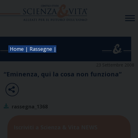
Skip
to
content
|
|
Home
Rassegne
23 Settembre 2008
“Eminenza, qui la cosa non funziona”
rassegna_1368
Iscriviti a Scienza & Vita NEWS