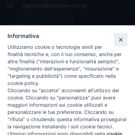
segreteria@scienzaevita.org
IL CENTRO STUDI
Informativa
La nostra storia
Utilizziamo cookie o tecnologie simili per
Statuto
finalità tecniche e, con il tuo consenso, anche per
Presidenza e ufficio presidenza
altre finalità ("interazioni e funzionalità semplici",
"miglioramento dell'esperienza", "misurazione" e
Consiglio scientifico
"targeting e pubblicità") come specificato nella
cookie policy.
Coordinamento nazionale
Cliccando su "accetta" acconsenti all'utilizzo dei
cookie. Cliccando su "personalizza" puoi avere
maggiori informazioni sui cookie utilizzati e
personalizzare le tue preferenze. Cliccando su
"rifiuta" o chiudendo questa informativa proseguirai
COPYRIGHT Scienza & Vita - C.F
96600690588
- Tutti i
la navigazione installando i soli cookie tecnici.
diritti -
Privacy
-
Credits
Ulteriori informazioni sono disponibili nella
cookie
Preferenze Cookie