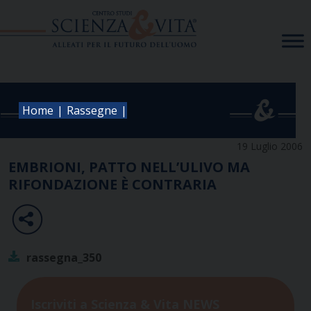
Skip
to
content
|
|
Home
Rassegne
19 Luglio 2006
EMBRIONI, PATTO NELL’ULIVO MA
RIFONDAZIONE È CONTRARIA
rassegna_350
Iscriviti a Scienza & Vita NEWS