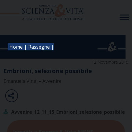
Skip
to
content
|
|
Home
Rassegne
12 Novembre 2015
Embrioni, selezione possibile
Emanuela Vinai – Avvenire
Avvenire_12_11_15_Embrioni_selezione_possibile
Iscriviti a Scienza & Vita NEWS