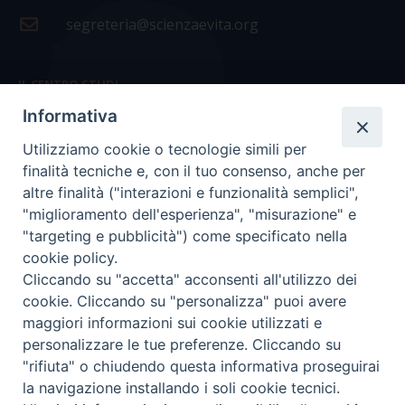
segreteria@scienzaevita.org
IL CENTRO STUDI
Informativa
La nostra storia
Utilizziamo cookie o tecnologie simili per
Statuto
finalità tecniche e, con il tuo consenso, anche per
Presidenza e ufficio presidenza
altre finalità ("interazioni e funzionalità semplici",
"miglioramento dell'esperienza", "misurazione" e
Consiglio scientifico
"targeting e pubblicità") come specificato nella
cookie policy.
Coordinamento nazionale
Cliccando su "accetta" acconsenti all'utilizzo dei
cookie. Cliccando su "personalizza" puoi avere
maggiori informazioni sui cookie utilizzati e
personalizzare le tue preferenze. Cliccando su
"rifiuta" o chiudendo questa informativa proseguirai
COPYRIGHT Scienza & Vita - C.F
96600690588
- Tutti i
la navigazione installando i soli cookie tecnici.
diritti -
Privacy
-
Credits