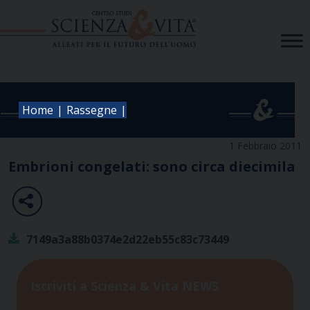
Skip
to
content
|
|
Home
Rassegne
1 Febbraio 2011
Embrioni congelati: sono circa diecimila
7149a3a88b0374e2d22eb55c83c73449
Iscriviti a Scienza & Vita NEWS