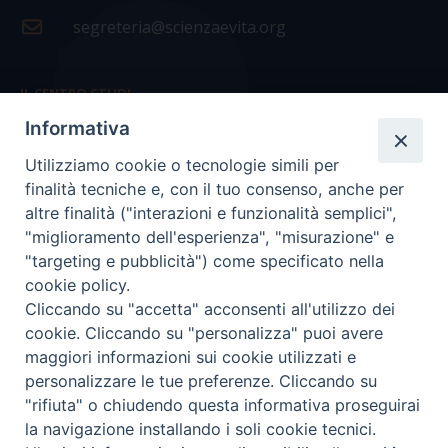
segreteria@scienzaevita.org
IL CENTRO STUDI
Informativa
La nostra storia
Utilizziamo cookie o tecnologie simili per
Statuto
finalità tecniche e, con il tuo consenso, anche per
Presidenza e ufficio presidenza
altre finalità ("interazioni e funzionalità semplici",
"miglioramento dell'esperienza", "misurazione" e
Consiglio scientifico
"targeting e pubblicità") come specificato nella
cookie policy.
Coordinamento nazionale
Cliccando su "accetta" acconsenti all'utilizzo dei
cookie. Cliccando su "personalizza" puoi avere
maggiori informazioni sui cookie utilizzati e
personalizzare le tue preferenze. Cliccando su
"rifiuta" o chiudendo questa informativa proseguirai
COPYRIGHT Scienza & Vita - C.F
96600690588
- Tutti i
la navigazione installando i soli cookie tecnici.
diritti -
Privacy
-
Credits