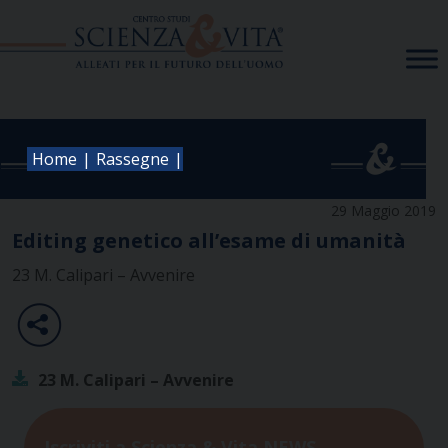
Skip
to
content
|
|
Home
Rassegne
29 Maggio 2019
Editing genetico all’esame di umanità
23 M. Calipari – Avvenire
23 M. Calipari – Avvenire
Iscriviti a Scienza & Vita NEWS