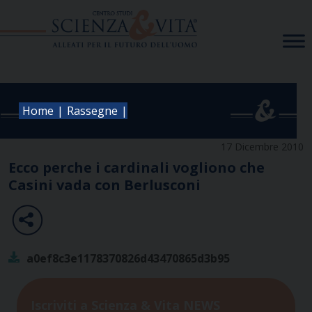
Skip
to
content
|
|
Home
Rassegne
17 Dicembre 2010
Ecco perche i cardinali vogliono che
Casini vada con Berlusconi
a0ef8c3e1178370826d43470865d3b95
Iscriviti a Scienza & Vita NEWS