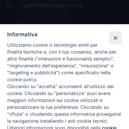
segreteria@scienzaevita.org
IL CENTRO STUDI
Informativa
La nostra storia
Utilizziamo cookie o tecnologie simili per
Statuto
finalità tecniche e, con il tuo consenso, anche per
Presidenza e ufficio presidenza
altre finalità ("interazioni e funzionalità semplici",
"miglioramento dell'esperienza", "misurazione" e
Consiglio scientifico
"targeting e pubblicità") come specificato nella
cookie policy.
Coordinamento nazionale
Cliccando su "accetta" acconsenti all'utilizzo dei
cookie. Cliccando su "personalizza" puoi avere
maggiori informazioni sui cookie utilizzati e
personalizzare le tue preferenze. Cliccando su
"rifiuta" o chiudendo questa informativa proseguirai
COPYRIGHT Scienza & Vita - C.F
96600690588
- Tutti i
la navigazione installando i soli cookie tecnici.
diritti -
Privacy
-
Credits
Ulteriori informazioni sono disponibili nella
cookie
Preferenze Cookie