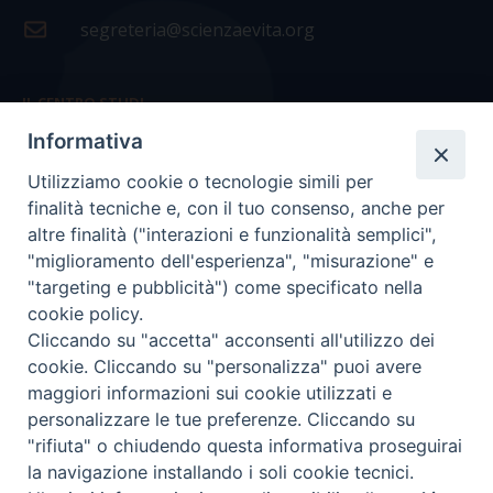
segreteria@scienzaevita.org
IL CENTRO STUDI
Informativa
La nostra storia
Utilizziamo cookie o tecnologie simili per
Statuto
finalità tecniche e, con il tuo consenso, anche per
Presidenza e ufficio presidenza
altre finalità ("interazioni e funzionalità semplici",
"miglioramento dell'esperienza", "misurazione" e
Consiglio scientifico
"targeting e pubblicità") come specificato nella
cookie policy.
Coordinamento nazionale
Cliccando su "accetta" acconsenti all'utilizzo dei
cookie. Cliccando su "personalizza" puoi avere
maggiori informazioni sui cookie utilizzati e
personalizzare le tue preferenze. Cliccando su
"rifiuta" o chiudendo questa informativa proseguirai
COPYRIGHT Scienza & Vita - C.F
96600690588
- Tutti i
la navigazione installando i soli cookie tecnici.
diritti -
Privacy
-
Credits