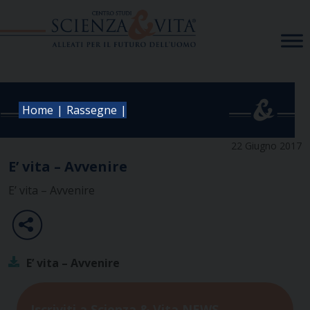
Skip
to
content
|
|
Home
Rassegne
22 Giugno 2017
E’ vita – Avvenire
E’ vita – Avvenire
E’ vita – Avvenire
Iscriviti a Scienza & Vita NEWS