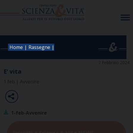
Skip
to
content
|
|
Home
Rassegne
7 Febbraio 2024
E’ vita
1 feb | Avvenire
1-feb-Avvenire
Iscriviti a Scienza & Vita NEWS