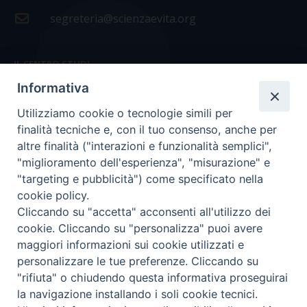
segreteria@scienzaevita.org
IL CENTRO STUDI
Informativa
La nostra storia
Utilizziamo cookie o tecnologie simili per
Statuto
finalità tecniche e, con il tuo consenso, anche per
Presidenza e ufficio presidenza
altre finalità ("interazioni e funzionalità semplici",
"miglioramento dell'esperienza", "misurazione" e
Consiglio scientifico
"targeting e pubblicità") come specificato nella
cookie policy.
Coordinamento nazionale
Cliccando su "accetta" acconsenti all'utilizzo dei
cookie. Cliccando su "personalizza" puoi avere
maggiori informazioni sui cookie utilizzati e
personalizzare le tue preferenze. Cliccando su
"rifiuta" o chiudendo questa informativa proseguirai
COPYRIGHT Scienza & Vita - C.F
96600690588
- Tutti i
la navigazione installando i soli cookie tecnici.
diritti -
Privacy
-
Credits