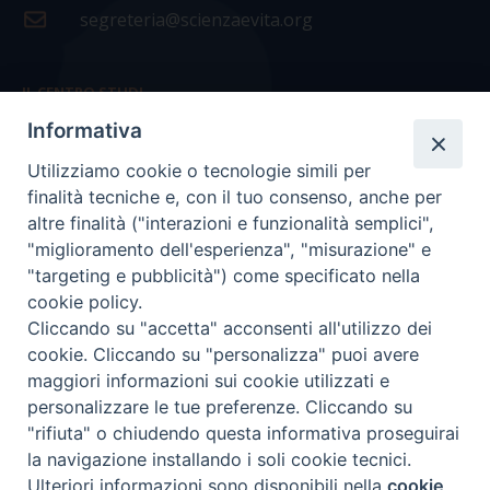
segreteria@scienzaevita.org
IL CENTRO STUDI
Informativa
La nostra storia
Utilizziamo cookie o tecnologie simili per
Statuto
finalità tecniche e, con il tuo consenso, anche per
Presidenza e ufficio presidenza
altre finalità ("interazioni e funzionalità semplici",
"miglioramento dell'esperienza", "misurazione" e
Consiglio scientifico
"targeting e pubblicità") come specificato nella
cookie policy.
Coordinamento nazionale
Cliccando su "accetta" acconsenti all'utilizzo dei
cookie. Cliccando su "personalizza" puoi avere
maggiori informazioni sui cookie utilizzati e
personalizzare le tue preferenze. Cliccando su
"rifiuta" o chiudendo questa informativa proseguirai
COPYRIGHT Scienza & Vita - C.F
96600690588
- Tutti i
la navigazione installando i soli cookie tecnici.
diritti -
Privacy
-
Credits
Ulteriori informazioni sono disponibili nella
cookie
Preferenze Cookie