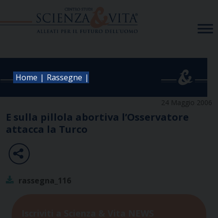
Skip
to
content
|
|
Home
Rassegne
24 Maggio 2006
E sulla pillola abortiva l’Osservatore
attacca la Turco
rassegna_116
Iscriviti a Scienza & Vita NEWS