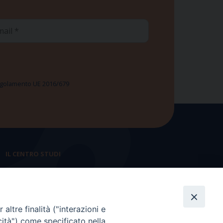
ail
 Regolamento UE 2016/679
IL CENTRO STUDI
La nostra storia
Statuto
altre finalità ("interazioni e
Presidenza e ufficio presidenza
cità") come specificato nella