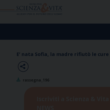
Skip
to
content
E’ nata Sofia, la madre rifiutò le cure
rassegna_196
Iscriviti a Scienza & Vita
NEWS