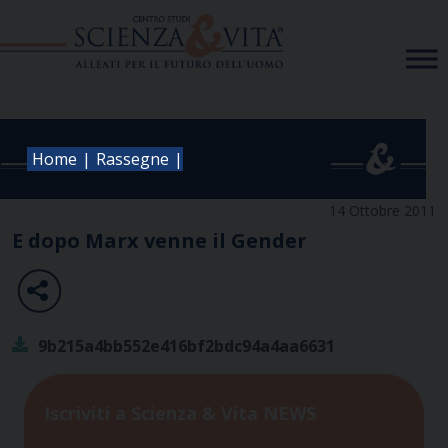
Skip
to
content
|
|
Home
Rassegne
14 Ottobre 2011
E dopo Marx venne il Gender
9b215a4bb552e416bf2bdc94a4aa6631
Iscriviti a Scienza & Vita NEWS