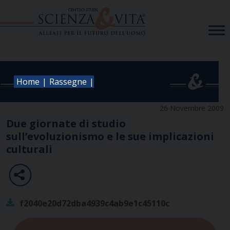
Skip
to
content
|
|
Home
Rassegne
26 Novembre 2009
Due giornate di studio
sull’evoluzionismo e le sue implicazioni
culturali
f2040e20d72dba4939c4ab9e1c45110c