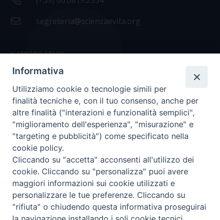
(+39) 06.6819.2554
segreteria@scienzaevita.org
IL CENTRO STUDI
Informativa
La nostra storia
Utilizziamo cookie o tecnologie simili per
Statuto
finalità tecniche e, con il tuo consenso, anche per
Presidenza e ufficio presidenza
altre finalità ("interazioni e funzionalità semplici",
"miglioramento dell'esperienza", "misurazione" e
Consiglio scientifico
"targeting e pubblicità") come specificato nella
cookie policy.
Coordinamento nazionale
Cliccando su "accetta" acconsenti all'utilizzo dei
cookie. Cliccando su "personalizza" puoi avere
maggiori informazioni sui cookie utilizzati e
personalizzare le tue preferenze. Cliccando su
"rifiuta" o chiudendo questa informativa proseguirai
COPYRIGHT Scienza & Vita - C.F
96600690588
- Tutti i
la navigazione installando i soli cookie tecnici.