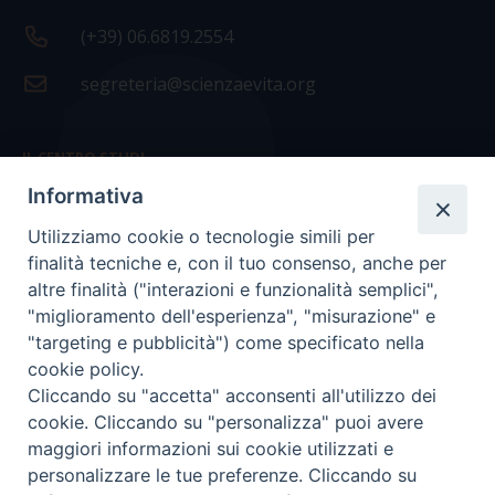
(+39) 06.6819.2554
segreteria@scienzaevita.org
IL CENTRO STUDI
Informativa
La nostra storia
Utilizziamo cookie o tecnologie simili per
Statuto
finalità tecniche e, con il tuo consenso, anche per
Presidenza e ufficio presidenza
altre finalità ("interazioni e funzionalità semplici",
"miglioramento dell'esperienza", "misurazione" e
Consiglio scientifico
"targeting e pubblicità") come specificato nella
cookie policy.
Coordinamento nazionale
Cliccando su "accetta" acconsenti all'utilizzo dei
cookie. Cliccando su "personalizza" puoi avere
maggiori informazioni sui cookie utilizzati e
personalizzare le tue preferenze. Cliccando su