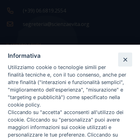
(+39) 06.6819.2554
segreteria@scienzaevita.org
IL CENTRO STUDI
Informativa
La nostra storia
Utilizziamo cookie o tecnologie simili per
Statuto
finalità tecniche e, con il tuo consenso, anche per
Presidenza e ufficio presidenza
altre finalità ("interazioni e funzionalità semplici",
"miglioramento dell'esperienza", "misurazione" e
Consiglio scientifico
"targeting e pubblicità") come specificato nella
cookie policy.
Coordinamento nazionale
Cliccando su "accetta" acconsenti all'utilizzo dei
cookie. Cliccando su "personalizza" puoi avere
maggiori informazioni sui cookie utilizzati e
personalizzare le tue preferenze. Cliccando su