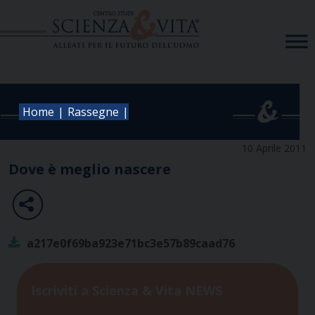
Skip
to
content
|
|
Home
Rassegne
10 Aprile 2011
Dove è meglio nascere
a217e0f69ba923e71bc3e57b89caad76
Iscriviti a Scienza & Vita NEWS