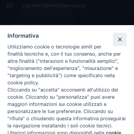
segreteria@scienzaevita.org
IL CENTRO STUDI
Informativa
La nostra storia
Utilizziamo cookie o tecnologie simili per
Statuto
finalità tecniche e, con il tuo consenso, anche per
Presidenza e ufficio presidenza
altre finalità ("interazioni e funzionalità semplici",
"miglioramento dell'esperienza", "misurazione" e
Consiglio scientifico
"targeting e pubblicità") come specificato nella
cookie policy.
Coordinamento nazionale
Cliccando su "accetta" acconsenti all'utilizzo dei
cookie. Cliccando su "personalizza" puoi avere
maggiori informazioni sui cookie utilizzati e
personalizzare le tue preferenze. Cliccando su
"rifiuta" o chiudendo questa informativa proseguirai
COPYRIGHT Scienza & Vita - C.F
96600690588
- Tutti i
la navigazione installando i soli cookie tecnici.
diritti -
Privacy
-
Credits
Ulteriori informazioni sono disponibili nella
cookie
Preferenze Cookie