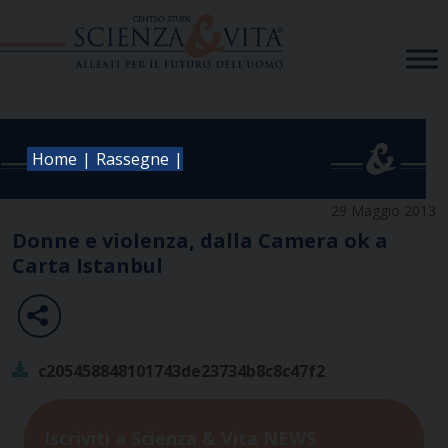
Skip
to
content
|
|
Home
Rassegne
29 Maggio 2013
Donne e violenza, dalla Camera ok a
Carta Istanbul
c205458848101743de23734b8c8c47f2
Iscriviti a Scienza & Vita NEWS