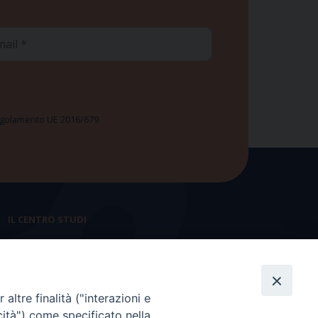
ail
 Regolamento UE 2016/679
IL CENTRO STUDI
La nostra storia
Statuto
altre finalità ("interazioni e
Presidenza e ufficio presidenza
cità") come specificato nella