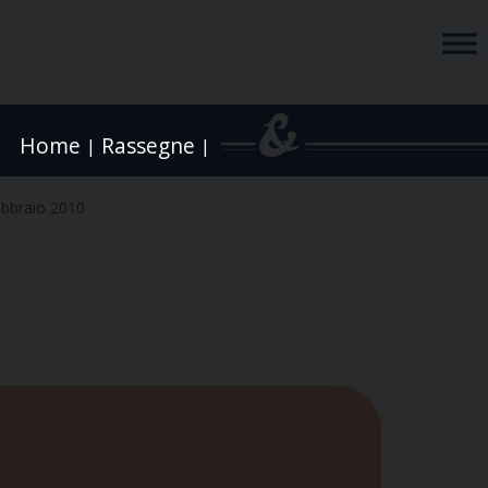
Home
Rassegne
|
|
ebbraio 2010