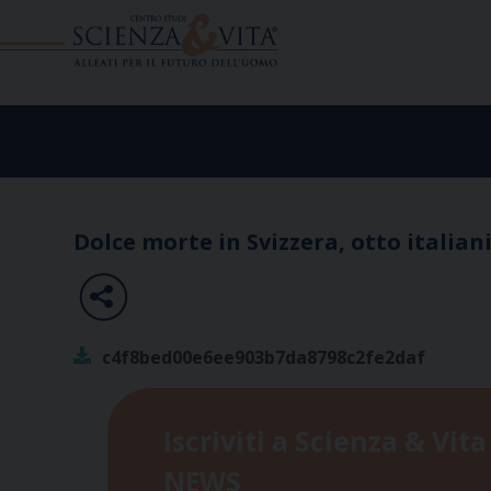
Skip
to
content
Dolce morte in Svizzera, otto italiani
c4f8bed00e6ee903b7da8798c2fe2daf
Iscriviti a Scienza & Vita
NEWS