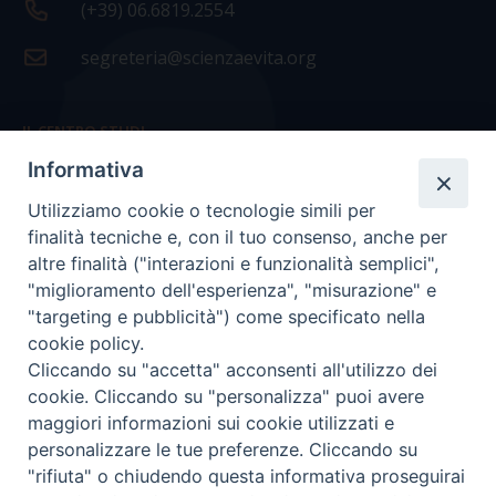
(+39) 06.6819.2554
segreteria@scienzaevita.org
IL CENTRO STUDI
Informativa
La nostra storia
Utilizziamo cookie o tecnologie simili per
Statuto
finalità tecniche e, con il tuo consenso, anche per
Presidenza e ufficio presidenza
altre finalità ("interazioni e funzionalità semplici",
"miglioramento dell'esperienza", "misurazione" e
Consiglio scientifico
"targeting e pubblicità") come specificato nella
cookie policy.
Coordinamento nazionale
Cliccando su "accetta" acconsenti all'utilizzo dei
cookie. Cliccando su "personalizza" puoi avere
maggiori informazioni sui cookie utilizzati e
personalizzare le tue preferenze. Cliccando su
"rifiuta" o chiudendo questa informativa proseguirai
COPYRIGHT Scienza & Vita - C.F
96600690588
- Tutti i