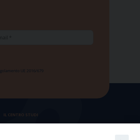
ail
 Regolamento UE 2016/679
IL CENTRO STUDI
La nostra storia
Statuto