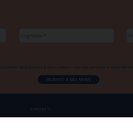
Cognome
Em
*
*
 il Centro Studi Scienza & Vita a trattare i miei dati personali ai sensi del
CONTATTI
Via Aurelia 796 | 00165 Roma