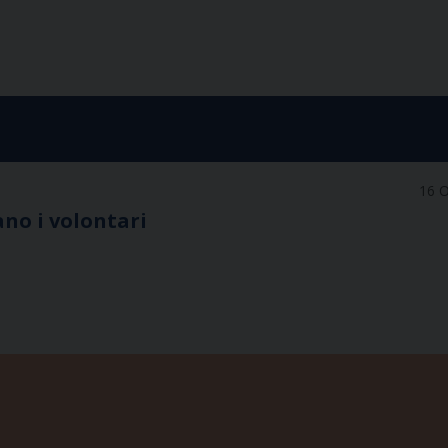
16 O
tano i volontari