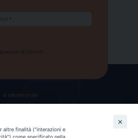
ail
 Regolamento UE 2016/679
IL CENTRO STUDI
La nostra storia
Statuto
altre finalità ("interazioni e
Presidenza e ufficio presidenza
cità") come specificato nella