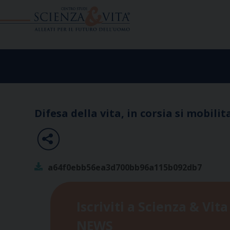
Skip
to
content
Difesa della vita, in corsia si mobili
a64f0ebb56ea3d700bb96a115b092db7
Iscriviti a Scienza & Vita
NEWS