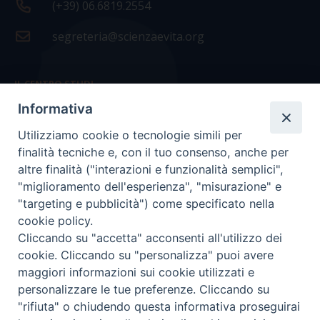
(+39) 06.6819.2554
segreteria@scienzaevita.org
IL CENTRO STUDI
Informativa
La nostra storia
Utilizziamo cookie o tecnologie simili per
Statuto
finalità tecniche e, con il tuo consenso, anche per
Presidenza e ufficio presidenza
altre finalità ("interazioni e funzionalità semplici",
"miglioramento dell'esperienza", "misurazione" e
Consiglio scientifico
"targeting e pubblicità") come specificato nella
cookie policy.
Coordinamento nazionale
Cliccando su "accetta" acconsenti all'utilizzo dei
cookie. Cliccando su "personalizza" puoi avere
maggiori informazioni sui cookie utilizzati e
personalizzare le tue preferenze. Cliccando su
"rifiuta" o chiudendo questa informativa proseguirai
COPYRIGHT Scienza & Vita - C.F
96600690588
- Tutti i