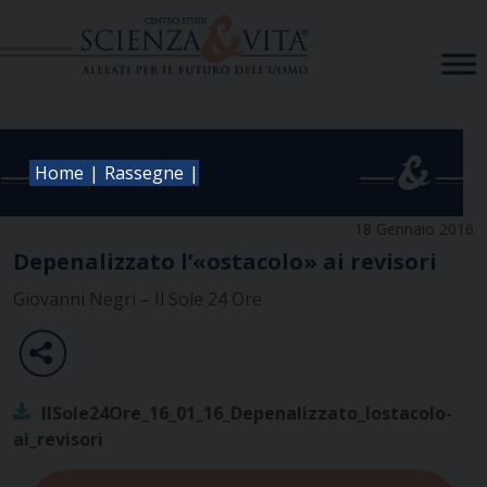
Skip
to
content
|
|
Home
Rassegne
18 Gennaio 2016
Depenalizzato l’«ostacolo» ai revisori
Giovanni Negri – Il Sole 24 Ore
IlSole24Ore_16_01_16_Depenalizzato_lostacolo-
ai_revisori