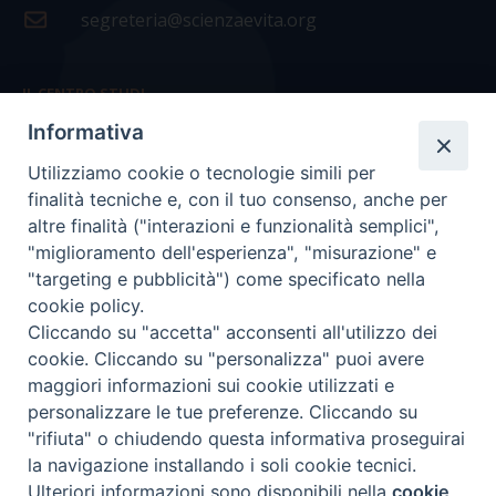
segreteria@scienzaevita.org
IL CENTRO STUDI
Informativa
La nostra storia
Utilizziamo cookie o tecnologie simili per
Statuto
finalità tecniche e, con il tuo consenso, anche per
Presidenza e ufficio presidenza
altre finalità ("interazioni e funzionalità semplici",
"miglioramento dell'esperienza", "misurazione" e
Consiglio scientifico
"targeting e pubblicità") come specificato nella
cookie policy.
Coordinamento nazionale
Cliccando su "accetta" acconsenti all'utilizzo dei
cookie. Cliccando su "personalizza" puoi avere
maggiori informazioni sui cookie utilizzati e
personalizzare le tue preferenze. Cliccando su
"rifiuta" o chiudendo questa informativa proseguirai
COPYRIGHT Scienza & Vita - C.F
96600690588
- Tutti i
la navigazione installando i soli cookie tecnici.
diritti -
Privacy
-
Credits
Ulteriori informazioni sono disponibili nella
cookie
Preferenze Cookie