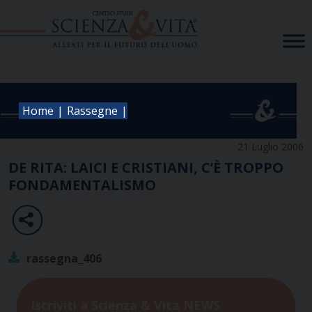
Skip
to
content
|
|
Home
Rassegne
21 Luglio 2006
DE RITA: LAICI E CRISTIANI, C’È TROPPO
FONDAMENTALISMO
rassegna_406
Iscriviti a Scienza & Vita NEWS