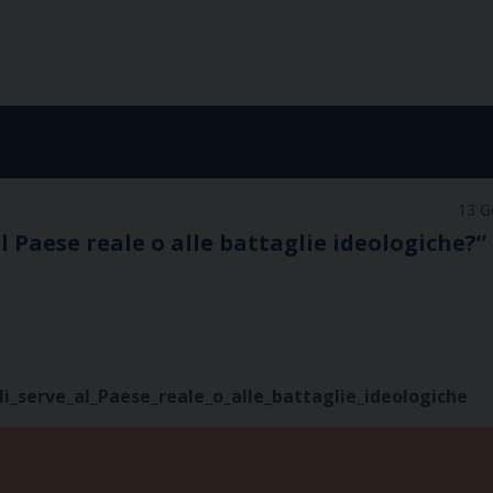
13 G
al Paese reale o alle battaglie ideologiche?”
li_serve_al_Paese_reale_o_alle_battaglie_ideologiche