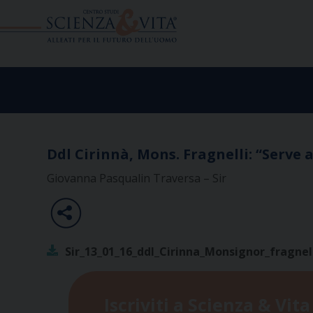
Skip
to
content
Ddl Cirinnà, Mons. Fragnelli: “Serve 
Giovanna Pasqualin Traversa – Sir
Sir_13_01_16_ddl_Cirinna_Monsignor_fragnel
Iscriviti a Scienza & Vita