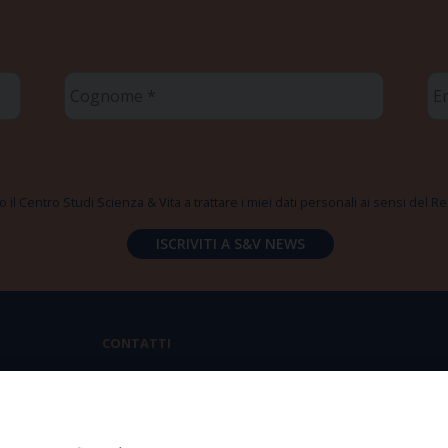
Cognome
Em
*
*
 il Centro Studi Scienza & Vita a trattare i miei dati personali ai sensi del
CONTATTI
Via Aurelia 796 | 00165 Roma
(+39) 06.6819.2554