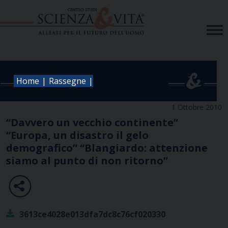
Skip
to
content
|
|
Home
Rassegne
1 Ottobre 2010
“Davvero un vecchio continente”
“Europa, un disastro il gelo
demografico” “Blangiardo: attenzione
siamo al punto di non ritorno”
3613ce4028e013dfa7dc8c76cf020330