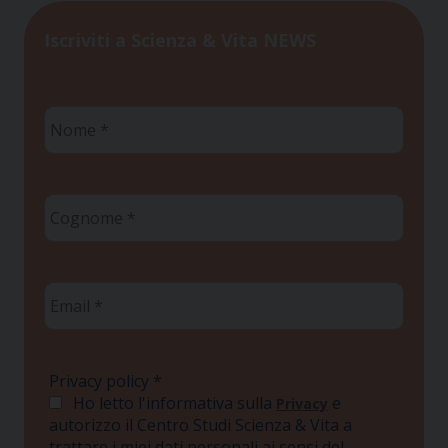
Iscriviti a Scienza & Vita NEWS
Nome
*
Cognome
*
Email
*
Privacy policy
*
Ho letto l'informativa sulla
e
Privacy
autorizzo il Centro Studi Scienza & Vita a
trattare i miei dati personali ai sensi del