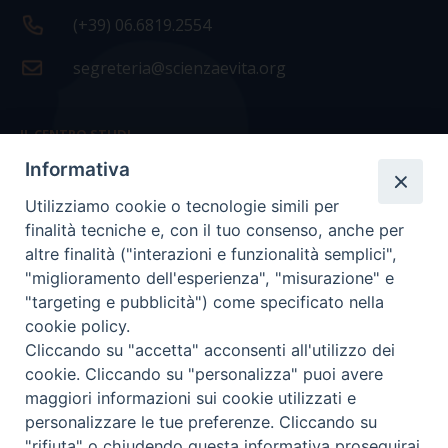
(+39) 06.6819.2554
segreteria@scienzaevita.org
IL CENTRO STUDI
Informativa
La nostra storia
Utilizziamo cookie o tecnologie simili per
Statuto
finalità tecniche e, con il tuo consenso, anche per
Presidenza e ufficio presidenza
altre finalità ("interazioni e funzionalità semplici",
"miglioramento dell'esperienza", "misurazione" e
Consiglio scientifico
"targeting e pubblicità") come specificato nella
cookie policy.
Coordinamento nazionale
Cliccando su "accetta" acconsenti all'utilizzo dei
cookie. Cliccando su "personalizza" puoi avere
maggiori informazioni sui cookie utilizzati e
personalizzare le tue preferenze. Cliccando su
"rifiuta" o chiudendo questa informativa proseguirai