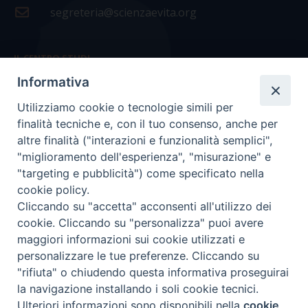
segreteria@scienzaevita.org
IL CENTRO STUDI
Informativa
La nostra storia
Utilizziamo cookie o tecnologie simili per
Statuto
finalità tecniche e, con il tuo consenso, anche per
Presidenza e ufficio presidenza
altre finalità ("interazioni e funzionalità semplici",
"miglioramento dell'esperienza", "misurazione" e
Consiglio scientifico
"targeting e pubblicità") come specificato nella
cookie policy.
Coordinamento nazionale
Cliccando su "accetta" acconsenti all'utilizzo dei
cookie. Cliccando su "personalizza" puoi avere
maggiori informazioni sui cookie utilizzati e
personalizzare le tue preferenze. Cliccando su
"rifiuta" o chiudendo questa informativa proseguirai
COPYRIGHT Scienza & Vita - C.F
96600690588
- Tutti i
la navigazione installando i soli cookie tecnici.
diritti -
Privacy
-
Credits
Ulteriori informazioni sono disponibili nella
cookie
Preferenze Cookie