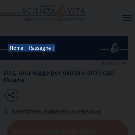
Skip
to
content
|
|
Home
Rassegne
23 Marzo 2011
Dat, una legge per evitare altri casi
Eluana
0ed9f8778fcc7b262b2fdebe99b34be4
Iscriviti a Scienza & Vita NEWS