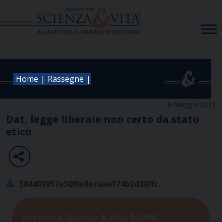
Skip
to
content
|
|
Home
Rassegne
8 Maggio 2011
Dat, legge liberale non certo da stato
etico
394403957e50ffe8ecaaaf74b3d30ffc
Iscriviti a Scienza & Vita NEWS