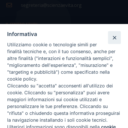
segreteria@scienzaevita.org
IL CENTRO STUDI
Informativa
La nostra storia
Utilizziamo cookie o tecnologie simili per
Statuto
finalità tecniche e, con il tuo consenso, anche per
Presidenza e ufficio presidenza
altre finalità ("interazioni e funzionalità semplici",
"miglioramento dell'esperienza", "misurazione" e
Consiglio scientifico
"targeting e pubblicità") come specificato nella
cookie policy.
Coordinamento nazionale
Cliccando su "accetta" acconsenti all'utilizzo dei
cookie. Cliccando su "personalizza" puoi avere
maggiori informazioni sui cookie utilizzati e
personalizzare le tue preferenze. Cliccando su
"rifiuta" o chiudendo questa informativa proseguirai
COPYRIGHT Scienza & Vita - C.F
96600690588
- Tutti i
la navigazione installando i soli cookie tecnici.
diritti -
Privacy
-
Credits
Ulteriori informazioni sono disponibili nella
cookie
Preferenze Cookie