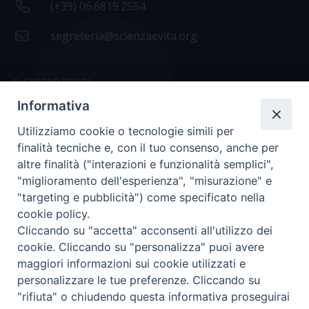
(+39) 06.6819.2554
segreteria@scienzaevita.org
IL CENTRO STUDI
Informativa
La nostra storia
Utilizziamo cookie o tecnologie simili per
Statuto
finalità tecniche e, con il tuo consenso, anche per
Presidenza e ufficio presidenza
altre finalità ("interazioni e funzionalità semplici",
"miglioramento dell'esperienza", "misurazione" e
Consiglio scientifico
"targeting e pubblicità") come specificato nella
cookie policy.
Coordinamento nazionale
Cliccando su "accetta" acconsenti all'utilizzo dei
cookie. Cliccando su "personalizza" puoi avere
maggiori informazioni sui cookie utilizzati e
personalizzare le tue preferenze. Cliccando su
"rifiuta" o chiudendo questa informativa proseguirai
COPYRIGHT Scienza & Vita - C.F
96600690588
- Tutti i