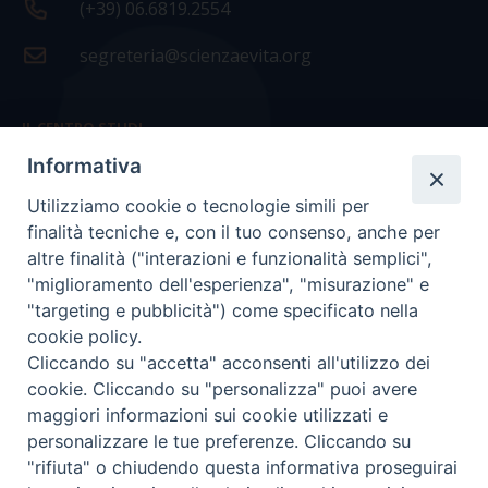
(+39) 06.6819.2554
segreteria@scienzaevita.org
IL CENTRO STUDI
Informativa
La nostra storia
Utilizziamo cookie o tecnologie simili per
Statuto
finalità tecniche e, con il tuo consenso, anche per
Presidenza e ufficio presidenza
altre finalità ("interazioni e funzionalità semplici",
"miglioramento dell'esperienza", "misurazione" e
Consiglio scientifico
"targeting e pubblicità") come specificato nella
cookie policy.
Coordinamento nazionale
Cliccando su "accetta" acconsenti all'utilizzo dei
cookie. Cliccando su "personalizza" puoi avere
maggiori informazioni sui cookie utilizzati e
personalizzare le tue preferenze. Cliccando su
"rifiuta" o chiudendo questa informativa proseguirai
COPYRIGHT Scienza & Vita - C.F
96600690588
- Tutti i