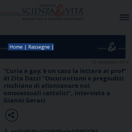
Skip
to
content
|
|
Home
Rassegne
13 Novembre 2014
“Curia e gay: è un caso la lettera ai prof”
di Zita Dazzi “Oscurantismi e pregiudizi
rischiano di allontanare noi
omosessuali cattolici”, intervista a
Gianni Geraci
ea23a9340ca323d9295e3e2d5993f7b5