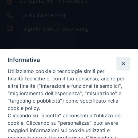
Via Aurelia 796 | 00165 Roma
(+39) 06.6819.2554
segreteria@scienzaevita.org
IL CENTRO STUDI
Informativa
La nostra storia
Utilizziamo cookie o tecnologie simili per
Statuto
finalità tecniche e, con il tuo consenso, anche per
Presidenza e ufficio presidenza
altre finalità ("interazioni e funzionalità semplici",
"miglioramento dell'esperienza", "misurazione" e
Consiglio scientifico
"targeting e pubblicità") come specificato nella
cookie policy.
Coordinamento nazionale
Cliccando su "accetta" acconsenti all'utilizzo dei
cookie. Cliccando su "personalizza" puoi avere
maggiori informazioni sui cookie utilizzati e
personalizzare le tue preferenze. Cliccando su