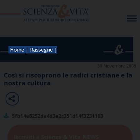
Skip
to
content
|
|
Home
Rassegne
30 Novembre 2009
Così si riscoprono le radici cristiane e la
nostra cultura
5fb14e8252da4d3a2c351d14f3231103
Iscriviti a Scienza & Vita NEWS