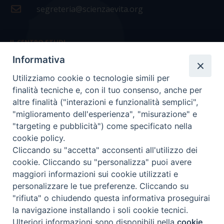
segreteria@scienzaevita.org
IL CENTRO STUDI
Informativa
La nostra storia
Utilizziamo cookie o tecnologie simili per
Statuto
finalità tecniche e, con il tuo consenso, anche per
Presidenza e ufficio presidenza
altre finalità ("interazioni e funzionalità semplici",
"miglioramento dell'esperienza", "misurazione" e
Consiglio scientifico
"targeting e pubblicità") come specificato nella
cookie policy.
Coordinamento nazionale
Cliccando su "accetta" acconsenti all'utilizzo dei
cookie. Cliccando su "personalizza" puoi avere
maggiori informazioni sui cookie utilizzati e
personalizzare le tue preferenze. Cliccando su
"rifiuta" o chiudendo questa informativa proseguirai
COPYRIGHT Scienza & Vita - C.F
96600690588
- Tutti i
la navigazione installando i soli cookie tecnici.
diritti -
Privacy
-
Credits
Ulteriori informazioni sono disponibili nella
cookie
Preferenze Cookie